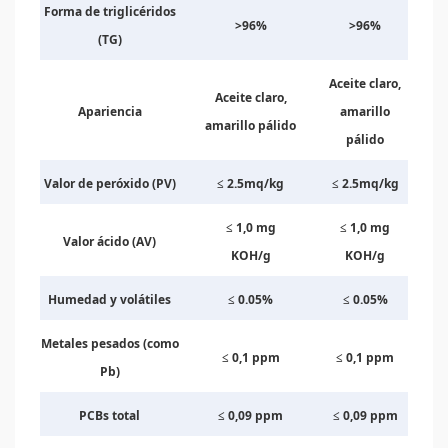
Forma de triglicéridos
>96%
>96%
(TG)
Aceite claro,
Aceite claro,
Apariencia
amarillo
amarillo pálido
pálido
Valor de peróxido (PV)
≤ 2.5mq/kg
≤ 2.5mq/kg
≤ 1,0 mg
≤ 1,0 mg
Valor ácido (AV)
KOH/g
KOH/g
Humedad y volátiles
≤ 0.05%
≤ 0.05%
Metales pesados (como
≤ 0,1 ppm
≤ 0,1 ppm
Pb)
PCBs total
≤ 0,09 ppm
≤ 0,09 ppm