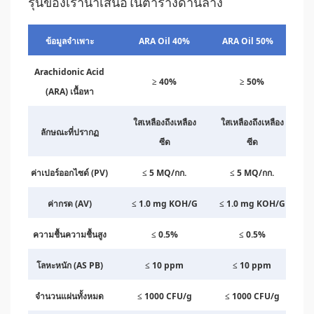
รุ่นของเรานำเสนอในตารางด้านล่าง
ข้อมูลจำเพาะ
ARA Oil 40%
ARA Oil 50%
Arachidonic Acid
≥ 40%
≥ 50%
(ARA) เนื้อหา
ใสเหลืองถึงเหลือง
ใสเหลืองถึงเหลือง
ลักษณะที่ปรากฏ
ซีด
ซีด
ค่าเปอร์ออกไซด์ (PV)
≤ 5 MQ/กก.
≤ 5 MQ/กก.
ค่ากรด (AV)
≤ 1.0 mg KOH/G
≤ 1.0 mg KOH/G
ความชื้นความชื้นสูง
≤ 0.5%
≤ 0.5%
โลหะหนัก (AS PB)
≤ 10 ppm
≤ 10 ppm
จำนวนแผ่นทั้งหมด
≤ 1000 CFU/g
≤ 1000 CFU/g