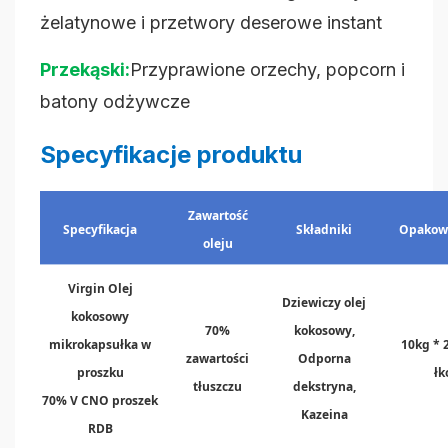
żelatynowe i przetwory deserowe instant
Przekąski:
Przyprawione orzechy, popcorn i
batony odżywcze
Specyfikacje produktu
Zawartość
Specyfikacja
Składniki
Opakow
oleju
Virgin Olej
Dziewiczy olej
kokosowy
70%
kokosowy,
mikrokapsułka w
10kg * 
zawartości
Odporna
proszku
łk
tłuszczu
dekstryna,
70% V CNO proszek
Kazeina
RDB