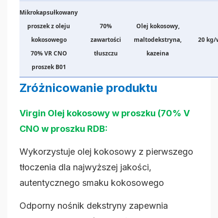
Mikrokapsułkowany
proszek z oleju
70%
Olej kokosowy,
kokosowego
zawartości
maltodekstryna,
20 kg/
70% VR CNO
tłuszczu
kazeina
proszek B01
Zróżnicowanie produktu
Virgin Olej kokosowy w proszku (70% V
CNO w proszku RDB:
Wykorzystuje olej kokosowy z pierwszego
tłoczenia dla najwyższej jakości,
autentycznego smaku kokosowego
Odporny nośnik dekstryny zapewnia