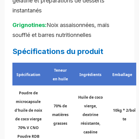
gélatine et préparations de desserts
instantanés
Grignotines:
Noix assaisonnées, maïs
soufflé et barres nutritionnelles
Spécifications du produit
Teneur
Spécification
Ingrédients
Emballage
en huile
Poudre de
Huile de coco
microcapsule
70% de
vierge,
d'huile de noix
10kg * 2/boî
matières
dextrine
de coco vierge
te
grasses
résistante,
70% V CNO
caséine
Poudre RDB