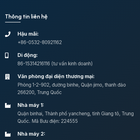
Thông tin liên hệ
Hậu mãi:
+86-0532-80921162
Di động:
86-15314216116 (tư vấn kinh doanh)
Văn phòng đại diện thương mại:
Phòng 1-2-902, đường binhe, Quận jimo, thanh đảo
266200, Trung Quốc
Nhà máy 1:
Quận binhai, Thành phố yancheng, tỉnh Giang tô, Trung
Quốc. Mã Bưu điện: 224555
Nhà máy 2: