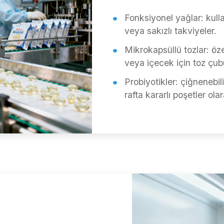
Fonksiyonel yağlar: kulla
veya sakızlı takviyeler.
Mikrokapsüllü tozlar: öze
veya içecek için toz çub
Probiyotikler: çiğnenebil
rafta kararlı poşetler ol