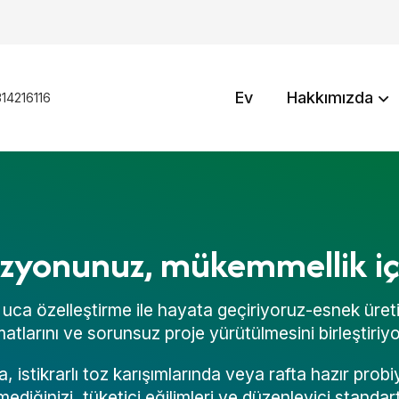
Ev
Hakkımızda
14216116
onunuz, mükemmellik için
an uca özelleştirme ile hayata geçiriyoruz-esnek üret
atlarını ve sorunsuz proje yürütülmesini birleştiriy
a, istikrarlı toz karışımlarında veya rafta hazır prob
mediğinizi, tüketici eğilimleri ve düzenleyici standa