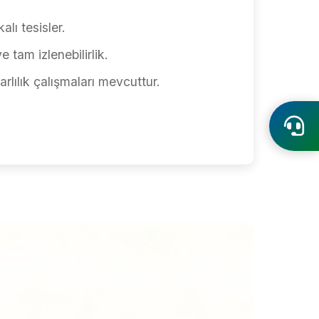
alı tesisler.
ve tam izlenebilirlik.
rlılık çalışmaları mevcuttur.