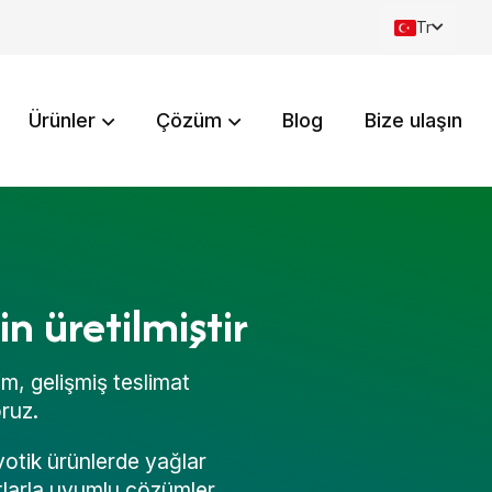
Tr
Ürünler
Çözüm
Blog
Bize ulaşın
 üretilmiştir
im, gelişmiş teslimat
oruz.
iyotik ürünlerde yağlar
rtlarla uyumlu çözümler