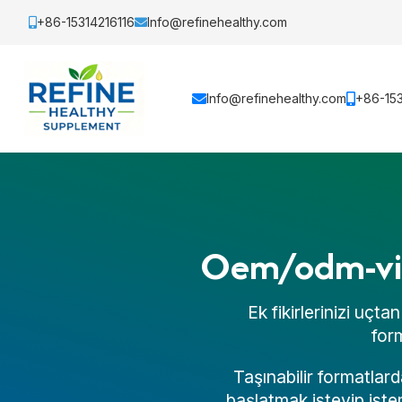
+86-15314216116
Info@refinehealthy.com
Info@refinehealthy.com
+86-153
Oem/odm-vizy
Ek fikirlerinizi uçt
form
Taşınabilir formatlard
başlatmak isteyip iste