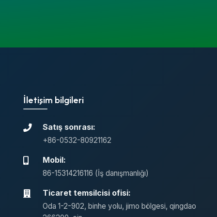
İletişim bilgileri
Satış sonrası:
+86-0532-80921162
Mobil:
86-15314216116 (İş danışmanlığı)
Ticaret temsilcisi ofisi:
Oda 1-2-902, binhe yolu, jimo bölgesi, qingdao