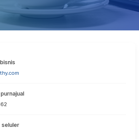
bisnis
lthy.com
purnajual
162
 seluler