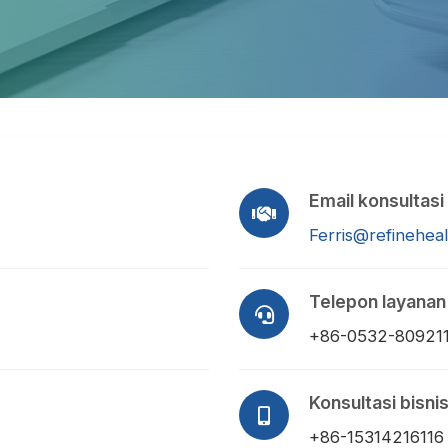
Email konsultasi 
Ferris@refinehea
Telepon layanan 
+86-0532-80921
Konsultasi bisnis
+86-15314216116