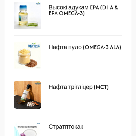
Высокі адукам EPA (DHA &
EPA OMEGA-3)
Нафта пуло (OMEGA-3 ALA)
Нафта трігліцер (MCT)
Стратптокак