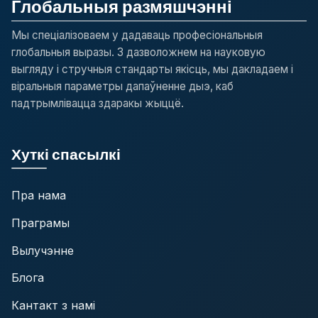
Глобальныя размяшчэнні
Мы спеціалізоваем у дадаваць професіональныя
глобальныя выразы. З дазволожнем на науковую
выгляду і стручныя стандарты якісць, мы дакладаем і
віральныя параметры дапаўненне дыэ, каб
падтрымлівацца здаракы жыццё.
Хуткі спасылкі
Пра нама
Праграмы
Вылучэнне
Блога
Кантакт з намі