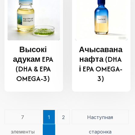
Высокі
Ачысавана
адукам EPA
нафта (DHA
(DHA & EPA
і EPA OMEGA-
OMEGA-3)
3)
7
1
2
Наступная
элементы
старонка