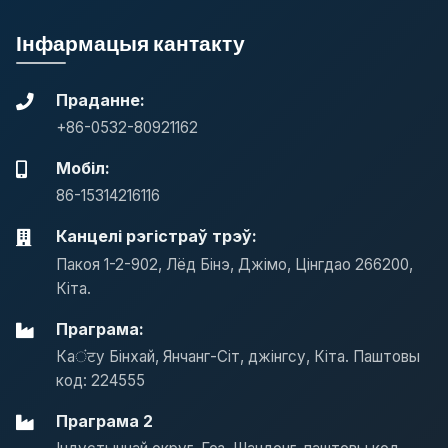
Інфармацыя кантакту
Праданне:
+86-0532-80921162
Мобіл:
86-15314216116
Канцелі рэгістраў трэў:
Пакоя 1-2-902, Лёд Бінэ, Джімо, Цінгдао 266200,
Кіта.
Праграма:
Каंटу Бінхай, Янчанг-Сіт, джінгсу, Кіта. Паштовы
код: 224555
Праграма 2