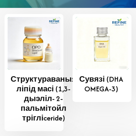
Структураваныя
Сувязі (DHA
ліпід масі (1,3-
OMEGA-3)
дыэліл- 2-
пальмітойл
трігліceride)