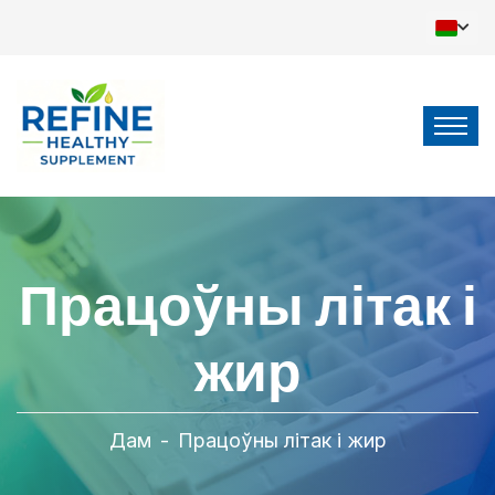
Працоўны літак і
жир
Дам
-
Працоўны літак і жир