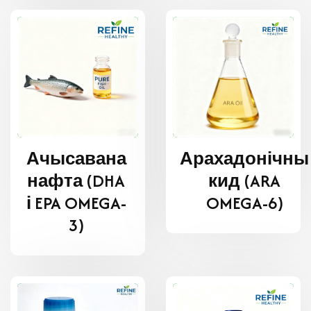
Ачысавана
Арахадонічны
нафта (DHA
кид (ARA
і EPA OMEGA-
OMEGA-6)
3)