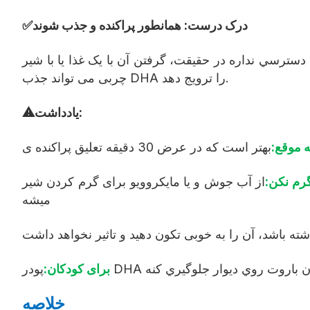
✅درک درست: همانطور پراکنده و جذب شوند
رسي نداره در حقیقت، گرفتن آن با یک غذا یا با شیر
چربی می تواند جذب DHA را ترویج دهد.
⚠یادداشت:
 موقع:
رم نکن:
از آب جوش و یا مایکروویو برای گرم کردن شیر DHA در دمای بالا استفاده نکنید. دمای بالای دیوار میکراکپسول رو نابود میکنه و باعث آزاد شدن بوی اکسیده ی DHA
میشه
برای کودکان:
خلاصه