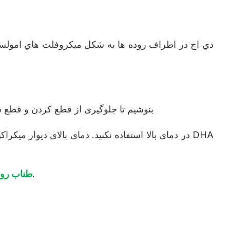
دي اچ در اطراف روده ها به شکل ميکروفلت هاي امولسي
بهتر است که در عرض 30 دقیقه تعلیق پراکنده ی DHA بنوشیم تا ج
اگر پایین زرد سفید یا سبک در پایین فنجون وجود داشته باشد، آن را به خوبی تکون دهید و تاثیر نخواهد داشت.
طناب رو 