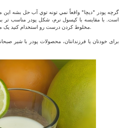
گرچه پودر "ديچا" واقعاً نمي تونه توي آب حل بشه این م
است. با مقایسه با کپسول نرم، شکل پودر مناسب تر برا
مخلوط کردن درست رو استخدام کنيد يک مقدار کوچيک از مايعات رو کنترل کنيد، و بلافاصله بنوشيد شما به راحتی می توانید از شناختی و سلامتی دی اچ لذت ببرید.
برای خودتان یا فرزندانتان، محصولات پودر با شیر صبح