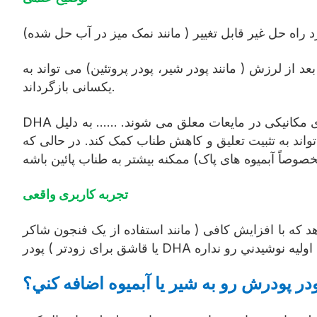
 از لرزش ( مانند پودر شیر، پودر پروتئین) می تواند به
یکسانی بازگرداند.
DHA پودر در دسته ي آخري افتاده و چون آن را به شیر بیفزاید، یا آب میوه ( راه حل عمیق) ذرات میکروکپسول با کمک نیروی مکانیکی در مایعات معلق می شوند. ...... به دلیل
ن در شیر همچنین می تواند به تثبیت تعلیق و کاهش طناب کمک کند. در حالی که
مخصوصاً آبمیوه های پاک) ممکنه بيشتر به طناب پائين باشه
تجربه کاربری واقعی
که با افزایش کافی ( مانند استفاده از یک فنجون شاکر
 تاثير طعم اوليه نوشيدني رو نداره
ر پودرش رو به شير يا آبميوه اضافه کني؟