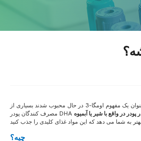
شه؟
در حال محبوبيت در خانواده ها به عنوان يک مفهوم اومگا-3 در حال محبوب شدند بسیاری از
ر پودر در واقع با شير يا آبميوه
چيه؟