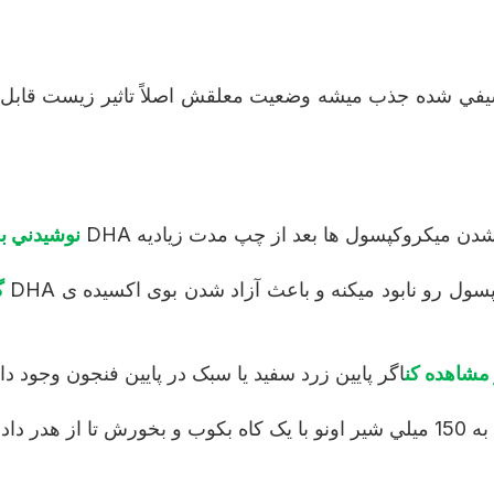
في شده جذب ميشه وضعيت معلقش اصلاً تاثير زيست قابل دست
لوگیری از قطع کردن و قطع شدن میکروکپسول ها بعد از چپ مدت زياديه
نوشيدني به
گ
مشاهده کن
پودر DHA به 150 ميلي شیر اونو با يک کاه بکوب و بخورش تا از هدر دادن باروت روي ديوار جلوگيري کنه