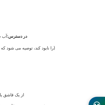
در دسترس:
آب س
س)
نوشیدنی های کربنات، چای داغ یا قهوه گرم ( دمای بالا ممکن است فعالیت DHA ر
از یک قاشق یا 