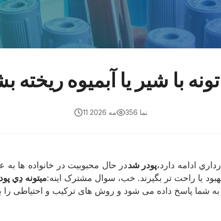
ونه با شير يا آبميوه ريخته ب
356 نما
11 مه 2026
داري ادامه دارد،
پودر شد
تا مزه را بهبود یا راحت تر بگیرند. خب، سوال مشترک اینه:
ميتونه دِي پود