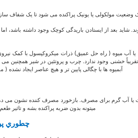
اید بعد از ایستادن باریدگی کوچک وجود داشته باشد، اما بعد
کوچک ذرات ( معمولاً کمتر از ۲۰۰ میکرون) تقریباً خشنی وجود ندارد. چرب و پروتئی
آبمیوه ها با چگالی پایین تر و هیچ عناصر ایجاد نشده ( 
ست یا آب گرم برای مصرف. بازخورد مصرف کننده نشون می دهد 
یا قاشق برای زودتر ) پودر DHA ميتونه بدون ضربه پراکنده بشه و
چطوري پود