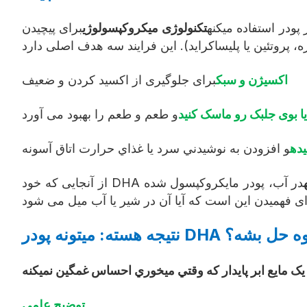
پودر استفاده ميکنه
تکنولوژی میکروکپسولوژی
برای پیچیدن DHA از
اکسیژن و سبک
برای جلوگیری از اکسید کردن و ضعیف
ا بوی جلبک رو ماسک کنید
و طعم و طعم را بهبود می آورد
یده
و افزودن به نوشيدني سرد يا غذاي حرارت اتاق آسونه
 شير يا آب ميوه حل بشه؟
 يک مايع ابر پايدار که وقتي ميخوري احساس غمگين نميکنه
توضیح علمی