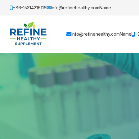
+86-15314216116
Info@refinehealthy.comName
Info@refinehealthy.comName
+