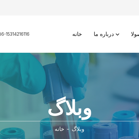
لا
درباره ما
خانه
86-15314216116
وبلاگ
وبلاگ
-
خانه