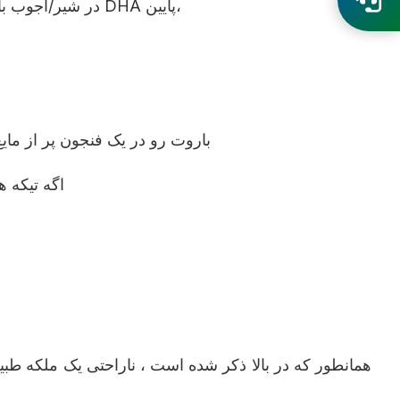
در شیر/آجوب باقی مانده بریزید (پیشنهاد می شود که مقدار کل ۲۵۰ میلی ثانیه از آن بیشتر نشد تا علت شیر شتاب شود) توسط تمرکز DHA پایین،
باروت رو در يک فنجون پر از م
اگه تيکه 
همانطور که در بالا ذکر شده است ، ناراحتی یک ملکه طبیع