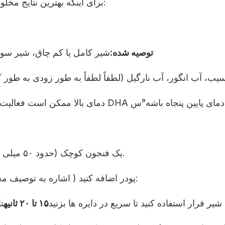
برای اینکه بهترین نتایج مخلوطی را به شما بدیم، این روش های مخلوطی را دنبال کنید:
توصیه شده:
شیر کامل یا کم چاق، شیر سوی
یب، آب انگور، آب نارگیل (لطفاً لطفاً به طور زودی به طور ک
ا نابود کند، توصیه می شود که دمای پایین پنجاه باشه
°
یک فنجون کوچک (حدود ۵۰ میلی ی) از دمای اتاق یا شیر گرم بردارید و آن را در جام بریزید.
دُز مورد نیاز DHA پودر اضافه کنید ( اشاره به توصیف محصول، معمولاً 1 تا 2 گرم در هر بسته):
شیر فرار استفاده کنید تا سریع در دایره ها بزنید
۱۵ تا ۲۰ ثانیه
ت