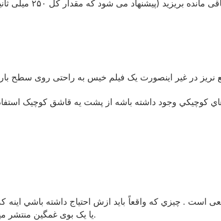
ايع نريز در غیر اینصورت یک فیلم خیس به راحتی روی سطح 
هاي کوچيکي وجود داشته باشه از پشت يه قاشق کوچيک استفاده 
ی است . چيزي که واقعاً بايد ازش احتياج داشته باشي اينه که
یا یک بوی غمگین منتشر میکنه، ممکن است به دلیل اکسیدی یا نابودی محصول باشد.