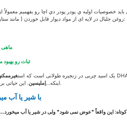
يد خصوصیات اوليه ي پودر پودر دي اچا رو بفهميم معمولاً از 
روغن جلبال در لایه ای از مواد دیوار قابل خوردن ( مانند ستاره، پروتئین یا پلیساکراید). این فرایند سه هدف اصلی دارد:
ماهی ی
ثبات رو بهبود م
از آنجایی که خود DHA یک اسید چربی در زنجیره طولانی است که است
غیرممکنه
. این حیاتی برای فهمیدن این است که آیا آن در شیر یا آب میل می شود.
اینکه...
اِملیسین
نتيجه هسته: ميتونه پودر DHA با
وتاه: این واقعاً "عوض نمی شود" ولی در شیر یا آب میخورد...