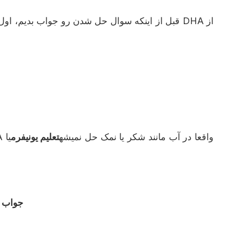
قبل از اينکه سوال حل شدن رو جواب بديم، اول با
در آب، پودر مايکروکپسول شده DHA واقعا در آب مانند شکر يا نمک حل نميشه
تعلیم یونیفرم
یا
جواب ک